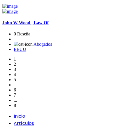
John W Wood | Law Of
0 Reseña
Abogados
EEUU
1
2
3
4
5
...
6
7
...
8
Inicio
Artículos