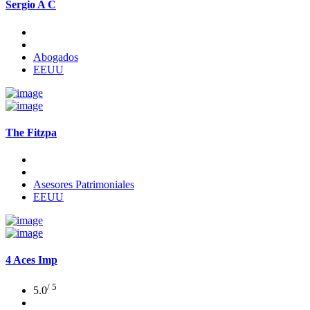
Sergio A C
Abogados
EEUU
The Fitzpa
Asesores Patrimoniales
EEUU
4 Aces Imp
/ 5
5.0