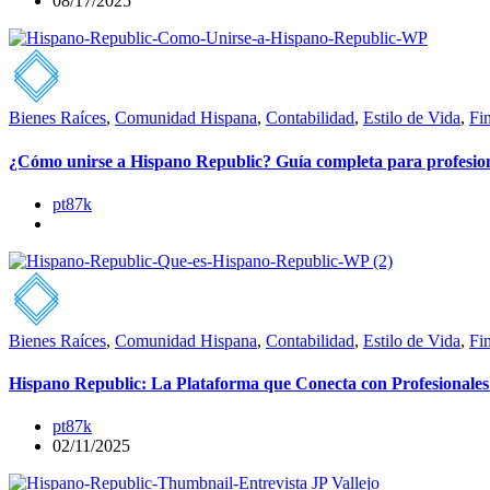
08/17/2025
Bienes Raíces
,
Comunidad Hispana
,
Contabilidad
,
Estilo de Vida
,
Fi
¿Cómo unirse a Hispano Republic? Guía completa para profesio
pt87k
Bienes Raíces
,
Comunidad Hispana
,
Contabilidad
,
Estilo de Vida
,
Fi
Hispano Republic: La Plataforma que Conecta con Profesionales
pt87k
02/11/2025