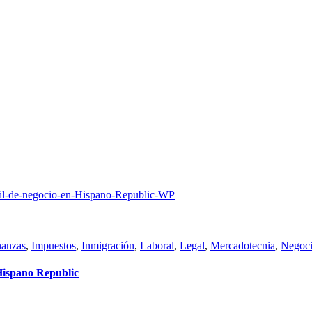
nanzas
,
Impuestos
,
Inmigración
,
Laboral
,
Legal
,
Mercadotecnia
,
Negoci
 Hispano Republic