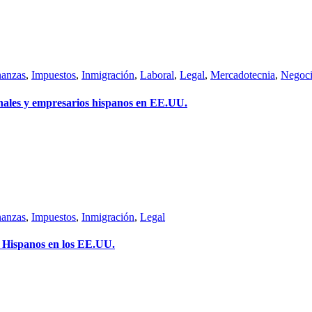
nanzas
,
Impuestos
,
Inmigración
,
Laboral
,
Legal
,
Mercadotecnia
,
Negoci
nales y empresarios hispanos en EE.UU.
nanzas
,
Impuestos
,
Inmigración
,
Legal
 Hispanos en los EE.UU.