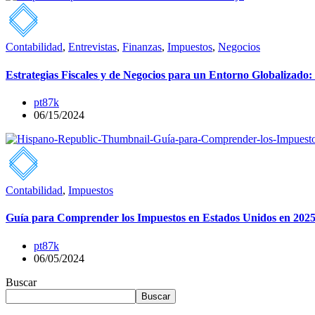
Contabilidad
,
Entrevistas
,
Finanzas
,
Impuestos
,
Negocios
Estrategias Fiscales y de Negocios para un Entorno Globalizado
pt87k
06/15/2024
Contabilidad
,
Impuestos
Guía para Comprender los Impuestos en Estados Unidos en 202
pt87k
06/05/2024
Buscar
Buscar