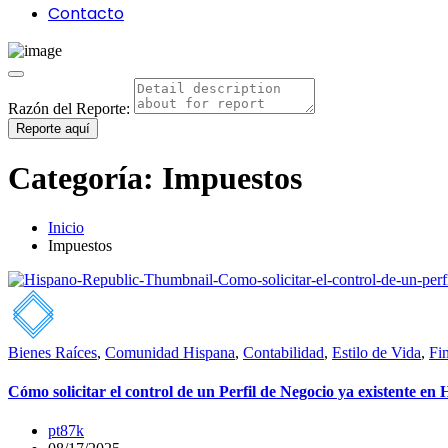
Contacto
Razón del Reporte:
Reporte aquí
Categoría:
Impuestos
Inicio
Impuestos
Bienes Raíces
,
Comunidad Hispana
,
Contabilidad
,
Estilo de Vida
,
Fi
Cómo solicitar el control de un Perfil de Negocio ya existente en
pt87k