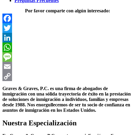
Preguntas Frecuentes
Por favor comparte con algún interesado:
Facebook
Twitter
LinkedIn
WhatsApp
Message
Email
Copy
Graves & Graves, P.C. es una firma de abogados de
inmigración con una sólida trayectoria de éxito en la prestación
Link
de soluciones de inmigración a individuos, familias y empresas
desde 1988. Nos enorgullecemos de ser tu socio de confianza en
asuntos de inmigración en los Estados Unidos.
Nuestra Especialización