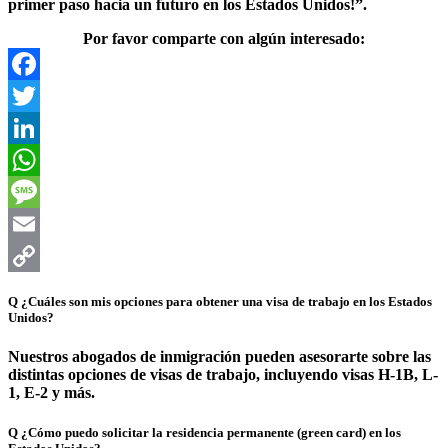
primer paso hacia un futuro en los Estados Unidos!”.
Por favor comparte con algún interesado:
Facebook
Twitter
LinkedIn
WhatsApp
Message
Email
Copy
Q
¿Cuáles son mis opciones para obtener una visa de trabajo en los Estados
Unidos?
Link
Nuestros abogados de inmigración pueden asesorarte sobre las
distintas opciones de visas de trabajo, incluyendo visas H-1B, L-
1, E-2 y más.
Q
¿Cómo puedo solicitar la residencia permanente (green card) en los