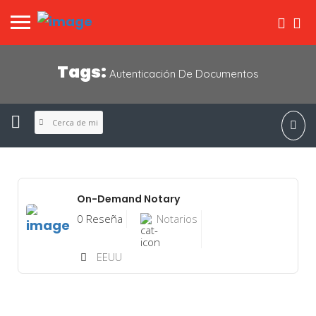
Tags:
Autenticación De Documentos
Cerca de mi
On-Demand Notary
0 Reseña
Notarios
EEUU