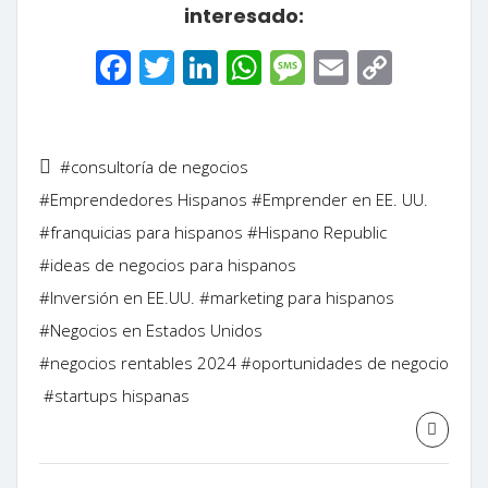
interesado:
Facebook
Twitter
LinkedIn
WhatsApp
Message
Email
Copy
Link
#consultoría de negocios
#Emprendedores Hispanos
#Emprender en EE. UU.
#franquicias para hispanos
#Hispano Republic
#ideas de negocios para hispanos
#Inversión en EE.UU.
#marketing para hispanos
#Negocios en Estados Unidos
#negocios rentables 2024
#oportunidades de negocio
#startups hispanas