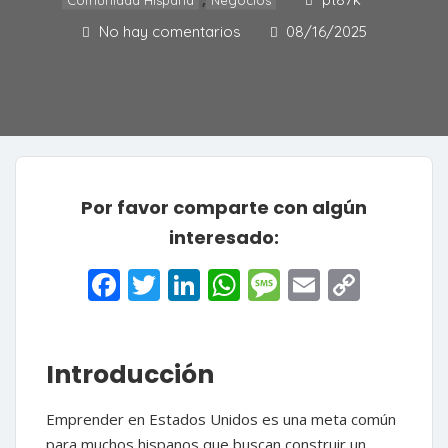
,
No hay comentarios
08/16/2025
Por favor comparte con algún
interesado:
Facebook
Twitter
LinkedIn
WhatsApp
Message
Email
Copy
Link
Introducción
Emprender en Estados Unidos es una meta común
para muchos hispanos que buscan construir un