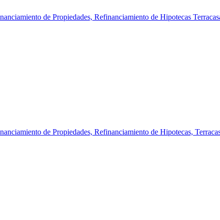
inanciamiento de Propiedades,
Refinanciamiento de Hipotecas
Terracas
inanciamiento de Propiedades,
Refinanciamiento de Hipotecas,
Terraca