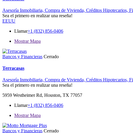
Asesoría Inmobiliaria,
Compra de Vivienda,
Créditos Hipotecarios,
F
Sea el primero en realizar una reseña!
EEUU
Llamar
+1 (832) 856-0406
Mostrar Mapa
Bancos y Financieras
Cerrado
Terracasas
Asesoría Inmobiliaria,
Compra de Vivienda,
Créditos Hipotecarios,
F
Sea el primero en realizar una reseña!
5959 Westheimer Rd, Houston, TX 77057
Llamar
+1 (832) 856-0406
Mostrar Mapa
Bancos y Financieras
Cerrado