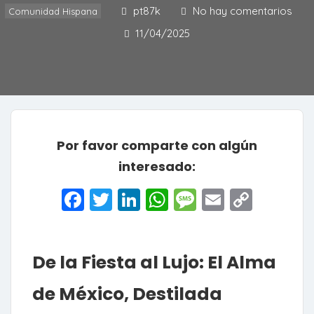
pt87k
No hay comentarios
Comunidad Hispana
11/04/2025
Por favor comparte con algún
interesado:
Facebook
Twitter
LinkedIn
WhatsApp
Message
Email
Copy
Link
De la Fiesta al Lujo: El Alma
de México, Destilada