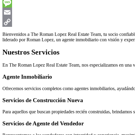
Bienvenidos a The Roman Lopez Real Estate Team, tu socio confiable
liderado por Roman Lopez, un agente inmobiliario con visión y exper
Nuestros Servicios
En The Roman Lopez Real Estate Team, nos especializamos en una vari
Agente Inmobiliario
Ofrecemos servicios completos como agentes inmobiliarios, ayudándot
Servicios de Construcción Nueva
Para aquellos que buscan propiedades recién construidas, brindamos s
Servicios de Agente del Vendedor