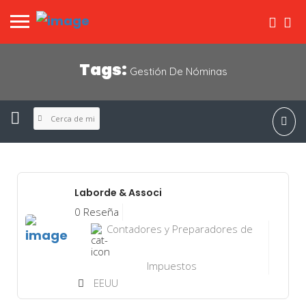
Tags:
Gestión De Nóminas
Cerca de mi
Laborde & Associ
0 Reseña
Contadores y Preparadores de
Impuestos
EEUU