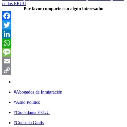
en los EEUU
Por favor comparte con algún interesado:
Facebook
Twitter
LinkedIn
WhatsApp
Message
Email
Copy
Link
#Abogados de Inmigración
#Asilo Politico
#Ciudadania EEUU
#Consulta Gratis