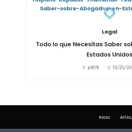
Legal
Todo lo que Necesitas Saber s
Estados Unido
pt87k
10/20/20
Inicio
Artíc