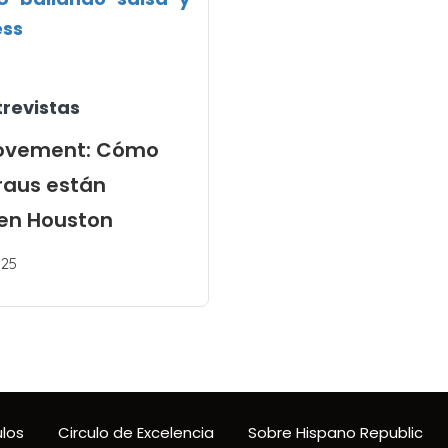
trevistas
Movement: Cómo
raus están
 en Houston
25
ulos
Circulo de Excelencia
Sobre Hispano Republic