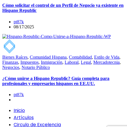
Cómo solicitar el control de un Perfil de Negocio ya existente en
Hispano Republic
pt87k
08/17/2025
Bienes Raíces
,
Comunidad Hispana
,
Contabilidad
,
Estilo de Vida
,
Finanzas
,
Impuestos
,
Inmigración
,
Laboral
,
Legal
,
Mercadotecnia
,
Negocios
,
Notario Público
¿Cómo unirse a Hispano Republic? Guía completa para
profesionales y empresarios hispanos en EE.UU.
pt87k
Inicio
Artículos
Circulo de Excelencia