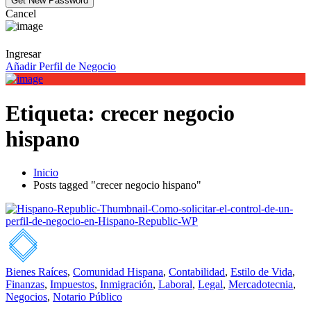
Cancel
Ingresar
Añadir Perfil de Negocio
Etiqueta:
crecer negocio
hispano
Inicio
Posts tagged "crecer negocio hispano"
Bienes Raíces
,
Comunidad Hispana
,
Contabilidad
,
Estilo de Vida
,
Finanzas
,
Impuestos
,
Inmigración
,
Laboral
,
Legal
,
Mercadotecnia
,
Negocios
,
Notario Público