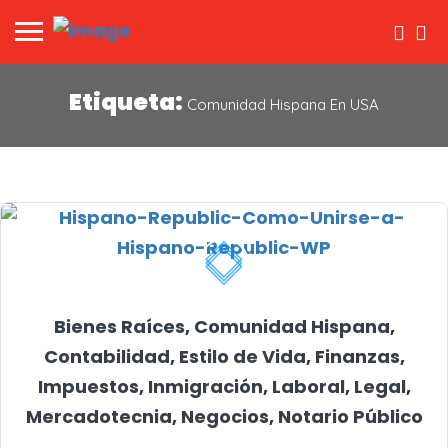
Etiqueta:
Comunidad Hispana En USA
Bienes Raíces
,
Comunidad Hispana
,
Contabilidad
,
Estilo de Vida
,
Finanzas
,
Impuestos
,
Inmigración
,
Laboral
,
Legal
,
Mercadotecnia
,
Negocios
,
Notario Público