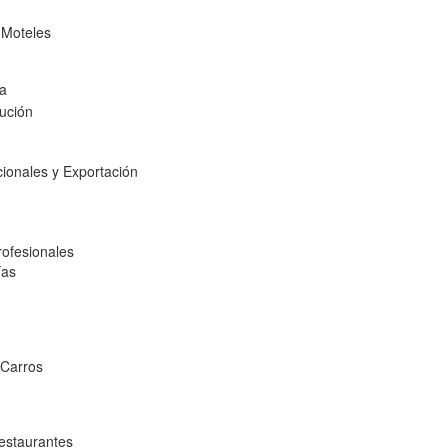
 Moteles
ía
bución
ionales y Exportación
rofesionales
ías
 Carros
estaurantes