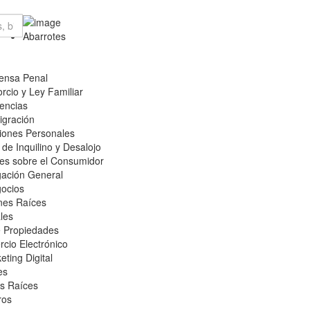
Abarrotes
ensa Penal
rcio y Ley Familiar
encias
igración
iones Personales
de Inquilino y Desalojo
es sobre el Consumidor
gación General
ocios
nes Raíces
les
e Propiedades
cio Electrónico
ting Digital
es
s Raíces
ros