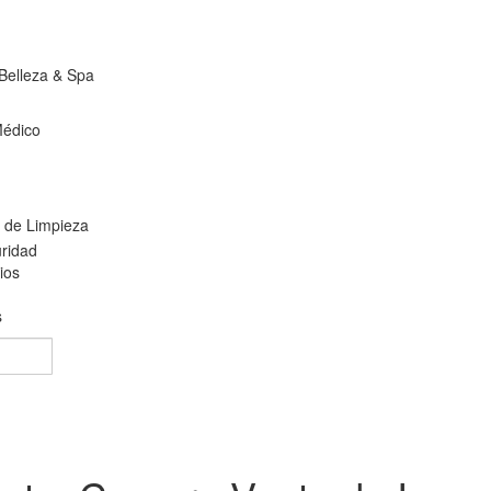
Belleza & Spa
Médico
s de Limpieza
uridad
ios
s