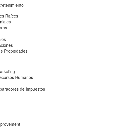
tretenimiento
es Raíces
niales
eras
ios
aciones
de Propiedades
arketing
Recursos Humanos
I
paradores de Impuestos
provement