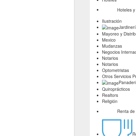
Hoteles y
Ilustración
Jardiner
Mayoreo y Distri
Mexico
Mudanzas
Negocios Internac
Notarios
Notarios
Optometristas
Otros Servicios P
Panader
Quiroprácticos
Realtors
Religión
Renta de
R