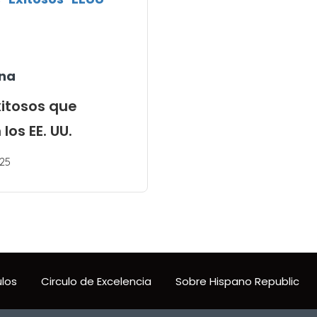
na
xitosos que
los EE. UU.
25
ulos
Circulo de Excelencia
Sobre Hispano Republic