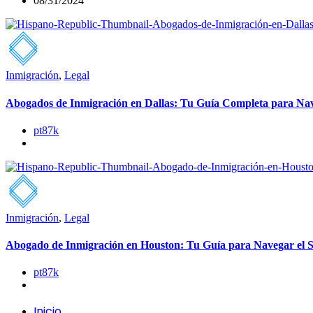
08/31/2024
Inmigración
,
Legal
Abogados de Inmigración en Dallas: Tu Guía Completa para Nav
pt87k
Inmigración
,
Legal
Abogado de Inmigración en Houston: Tu Guía para Navegar el S
pt87k
Inicio