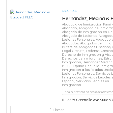
ABOGADOS
Hernandez, Medina & 
Abogacía de Inmigración Familia
Abogado,
Abogado de Inmigrac
Abogado de Inmigración en Dal
Abogado de Lesiones,
Abogado
Lesiones Personales,
Abogado e
Abogados,
Abogados de Inmigr
Bufete de Abogados Hispanos,
Legal Gratuita,
Defensa Criminal
Derecho de Inmigración y Visas
Derechos de Inmigrantes,
Estra
Inmigración,
Hernandez Medina
PLLC,
Hispano Republic,
Inmigra
Inmigración a los Estados Unido
Lesiones Personales,
Servicios 
Inmigración,
Servicios Legales 
Español,
Servicios Legales en
Inmigración
Sea el primero en realizar una res
12225 Greenville Ave Suite 97
Llamar