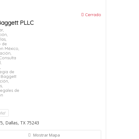
Cerrado
Baggett PLLC
r,
ión,
las,
 de
n México,
ación,
Consulta
,
,
tegia de
 Baggett
ción,
s,
Legales de
en
eña!
5, Dallas, TX 75243
Mostrar Mapa